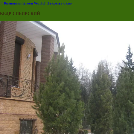
©
Компания Green World
|
Закрыть окно
КЕДР СИБИРСКИЙ