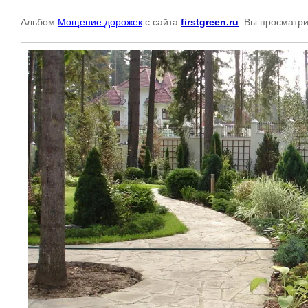
Альбом
Мощение дорожек
с сайта
firstgreen.ru
. Вы просматри